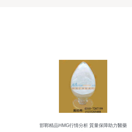
邯鄲精品HMG行情分析 質量保障助力醫藥