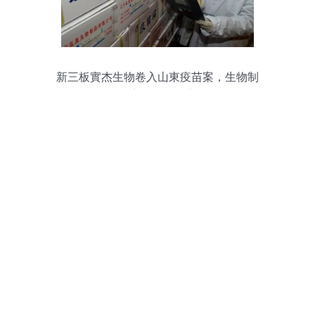
新三板實杰生物卷入山東疫苗案，生物制
品安全警鐘再響