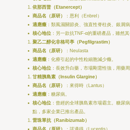
依那西普（Etanercept）
商品名（原研）
：恩利（Enbrel）
適應癥
：類風濕關節炎、強直性脊柱炎、銀屑病
核心地位
：另一款抗TNF-α的重磅產品，雖
聚乙二醇化非格司亭（Pegfilgrastim）
商品名（原研）
：Neulasta
適應癥
：化療引起的中性粒細胞減少癥。
核心地位
：長效升白藥，市場剛需性強，用藥周
甘精胰島素（Insulin Glargine）
商品名（原研）
：來得時（Lantus）
適應癥
：糖尿病。
核心地位
：曾經的全球胰島素市場霸主。糖尿病
點，多家企業已推出產品。
雷珠單抗（Ranibizumab）
商品名（原研）
：諾適得（Lucentis）