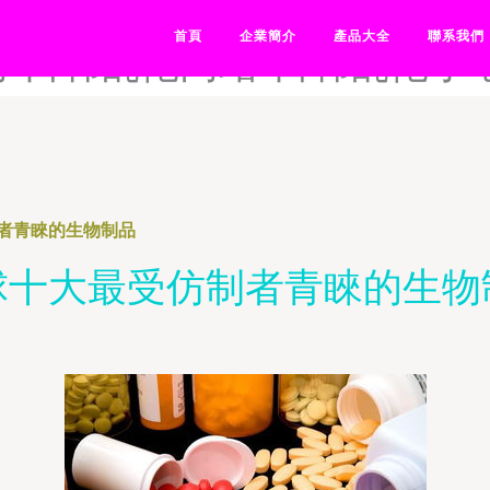
网站-日韩乱理-日韩乱伦电影
首頁
企業簡介
產品大全
聯系我們
网-日韩乱伦网站-日韩乱伦小
者青睞的生物制品
球十大最受仿制者青睞的生物