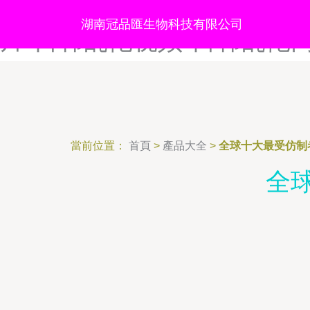
日韩撸撸有码AV-日韩乱交
湖南冠品匯生物科技有限公司
片-日韩乱伦视频-日韩乱伦
當前位置：
首頁
>
產品大全
>
全球十大最受仿制
全