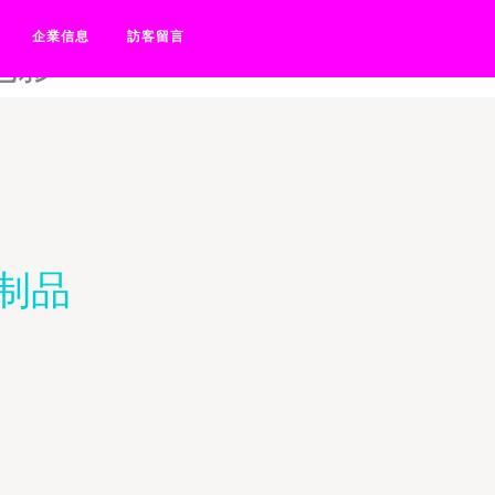
-日韩乱伦免费电影-日韩乱伦
企業信息
訪客留言
电影
制品