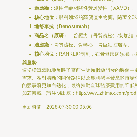
適應癥
：濕性年齡相關性黃斑變性（wAMD）
核心地位
：眼科領域的高價值生物藥。隨著全球
地舒單抗（Denosumab）
商品名（原研）
：普羅力（骨質疏松）/安加維（骨巨
適應癥
：骨質疏松、骨轉移、骨巨細胞瘤等。
核心地位
：RANKL抑制劑，在骨骼疾病領域
與趨勢
這份榜單清晰地反映了當前生物類似藥開發的幾個主
需求、相對清晰的開發路徑以及專利懸崖帶來的市場
的競爭將更加白熱化，最終推動全球醫療費用的降低
如若轉載，請注明出處：http://www.zhtmax.com/product
更新時間：2026-07-30 00:05:06