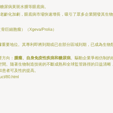
、糖尿病黃斑水腫等眼底病。
老齡化加劇，眼底病市場快速增長，吸引了眾多企業開發其生物
細胞瘤）（Xgeva/Prolia）
占據重要地位。其專利即將到期或已在部分區域到期，已成為生物
要方向：
腫瘤、自身免疫性疾病和糖尿病
。驅動企業爭相仿制的
空間。隨著生物制造技術的不斷成熟和全球監管路徑的日益清晰
和患者可及性的提高。
/80.html