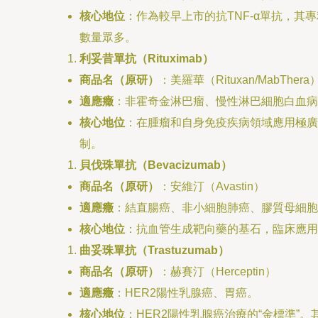
核心地位
：作為較早上市的抗TNF-α單抗，
數量眾多。
利妥昔單抗（Rituximab）
商品名（原研）
：美羅華（Rituxan/MabThera
適應癥
：非霍奇金淋巴瘤、慢性淋巴細胞白血病
核心地位
：在腫瘤和自身免疫疾病領域應用極廣
制。
貝伐珠單抗（Bevacizumab）
商品名（原研）
：安維汀（Avastin）
適應癥
：結直腸癌、非小細胞肺癌、膠質母細胞
核心地位
：抗血管生成靶向藥的基石，臨床應用
曲妥珠單抗（Trastuzumab）
商品名（原研）
：赫賽汀（Herceptin）
適應癥
：HER2陽性乳腺癌、胃癌。
核心地位
：HER2陽性乳腺癌治療的“金標準