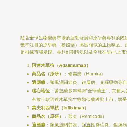
隨著全球生物醫藥市場的蓬勃發展和原研藥專利的陸續到
獲準注冊的原研藥（參照藥）高度相似的生物制品。
是根據市場規模、專利到期情況以及全球在研/已上市
阿達木單抗（Adalimumab）
商品名（原研）
：修美樂（Humira）
適應癥
：類風濕關節炎、銀屑病、克羅恩病等自
核心地位
：曾連續多年蟬聯“全球藥王”，其龐
有數十款阿達木單抗生物類似藥獲批上市，競爭
英夫利西單抗（Infliximab）
商品名（原研）
：類克（Remicade）
適應癥
：類風濕關節炎、強直性脊柱炎、銀屑病